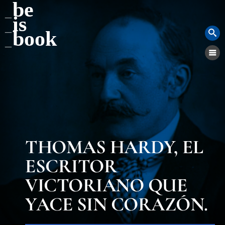
be
is
book
THOMAS HARDY, EL
ESCRITOR
VICTORIANO QUE
YACE SIN CORAZÓN.