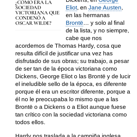
¿CÓMO ERA LA
SOCIEDAD
Eliot
, en
Jane Austen
,
VICTORIANA QUE
en las hermanas
CONDENÓ A
Brontë
… y solo al final
OSCAR WILDE?
de la lista, y no siempre,
cabe que nos
acordemos de Thomas Hardy, cosa que
resulta difícil de justificar una vez has
disfrutado de sus obras; su trabajo, a pesar
de ser tan de la época victoriana como
Dickens, George Eliot o las Brontë y de lucir
el ineludible sello de la época, es diferente
porque él era un escritor diferente, porque a
él no le preocupaba lo mismo que a las
Brontë o a Dickens o a Eliot aunque fuese
tan crítico con la sociedad victoriana como
todos ellos.
Hardy nos traslada a la campiña inglesa
,