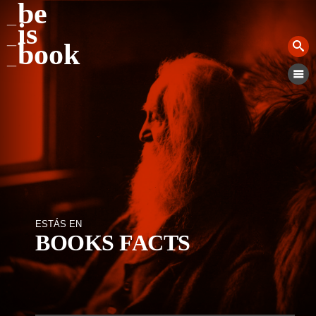
be
is
book
ESTÁS EN
BOOKS FACTS