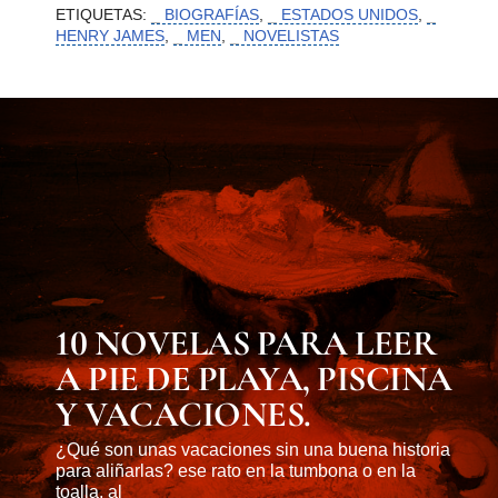
ETIQUETAS:
BIOGRAFÍAS
,
ESTADOS UNIDOS
,
HENRY JAMES
,
MEN
,
NOVELISTAS
MUST KNOW
10 NOVELAS PARA LEER
A PIE DE PLAYA, PISCINA
Y VACACIONES.
¿Qué son unas vacaciones sin una buena historia
para aliñarlas? ese rato en la tumbona o en la
toalla, al