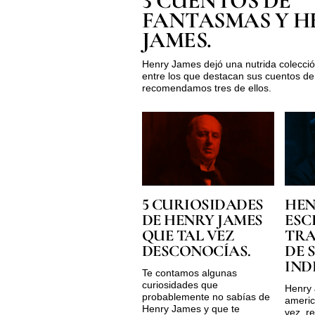
3 CUENTOS DE
FANTASMAS Y H
JAMES.
Henry James dejó una nutrida colecció
entre los que destacan sus cuentos de
recomendamos tres de ellos.
5 CURIOSIDADES
HEN
DE HENRY JAMES
ESC
QUE TAL VEZ
TRA
DESCONOCÍAS.
DE 
IND
Te contamos algunas
curiosidades que
Henry 
probablemente no sabías de
americ
Henry James y que te
vez, r