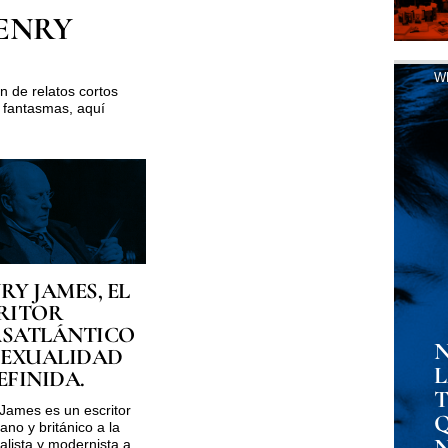
ENRY
W
n de relatos cortos
 fantasmas, aquí
RY JAMES, EL
RITOR
SATLÁNTICO
N
SEXUALIDAD
EFINIDA.
James es un escritor
ano y británico a la
ealista y modernista a