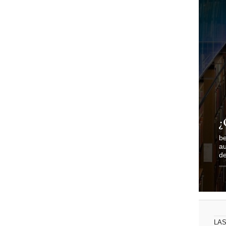
¿
be
au
de
LAS