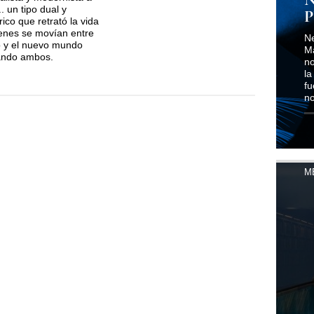
.. un tipo dual y
P
rico que retrató la vida
enes se movían entre
Ne
jo y el nuevo mundo
Ma
ando ambos.
no
la
fu
n
M