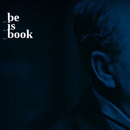
be
is
book