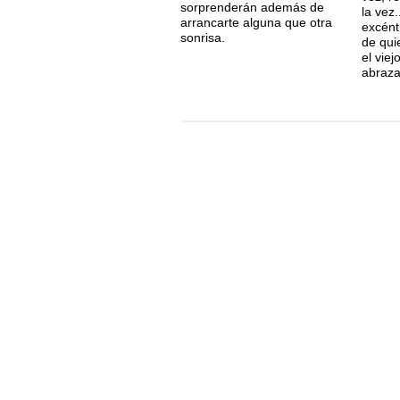
sorprenderán además de
la vez.
arrancarte alguna que otra
excént
sonrisa.
de qui
el vie
abraz