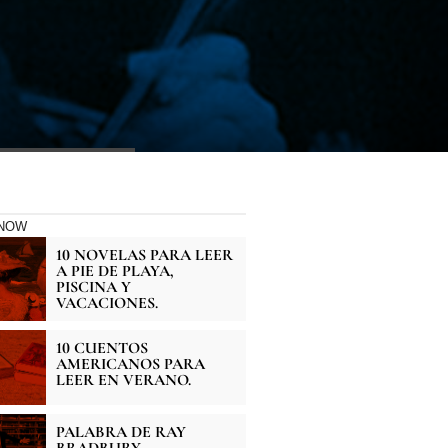
KNOW
10 NOVELAS PARA LEER
A PIE DE PLAYA,
PISCINA Y
VACACIONES.
10 CUENTOS
AMERICANOS PARA
LEER EN VERANO.
PALABRA DE RAY