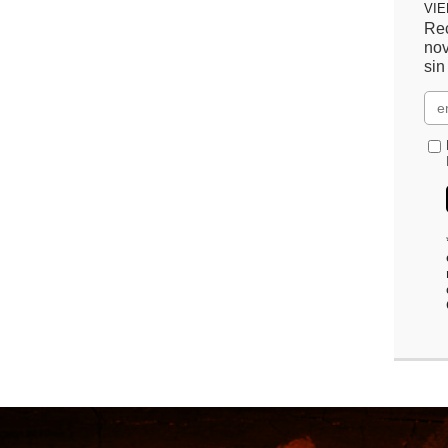
VI
Rec
nov
sin