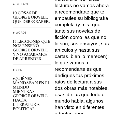
BIO FACTS
lecturas no vamos ahora
a recomendarte que te
10 COSAS DE
GEORGE ORWELL
embaules su bibliografía
QUE DEBES SABER.
completa (y mira que
tanto sus novelas de
WORDS
ficción como las que no
15 LECCIONES QUE
lo son, sus ensayos, sus
NOS ENSEÑÓ
GEORGE ORWELL
artículos y hasta sus
Y NO ACABAMOS
cartas, bien lo merecen);
DE APRENDER.
lo que vamos a
recomendarte es que
VIPS
dediques tus próximos
¿QUIÉNES
ratos de lectura a sus
MANDABAN EN EL
MUNDO
dos obras más notables,
MIENTRAS
esas de las que todo el
GEORGE ORWELL
HACÍA
mundo habla, algunos
LITERATURA
han visto en diferentes
POLÍTICA?
adaptaciones