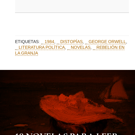
ETIQUETAS:
1984
,
DISTOPÍAS
,
GEORGE ORWELL
,
LITERATURA POLÍTICA
,
NOVELAS
,
REBELIÓN EN
LA GRANJA
MUST KNOW