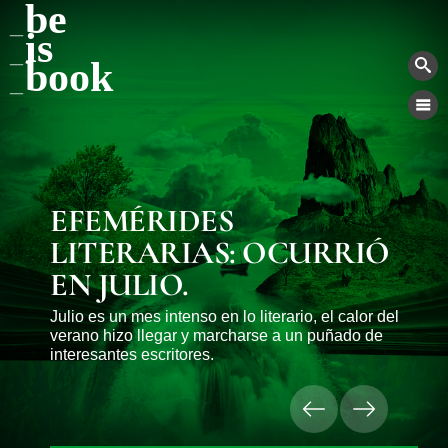
be
BEISBOOK, UNA REVISTA DE LIBROS, AUTORES, HISTORIA,
HISTORIAS, LUGARES... DE LA LITERATURA EN LENGUA INGLESA.
is
book
EFEMÉRIDES
LITERARIAS: OCURRIÓ
EN JULIO.
Julio es un mes intenso en lo literario, el calor del
verano hizo llegar y marcharse a un puñado de
interesantes escritores.