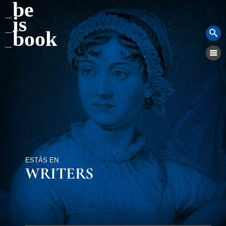
be
is
book
ESTÁS EN
WRITERS