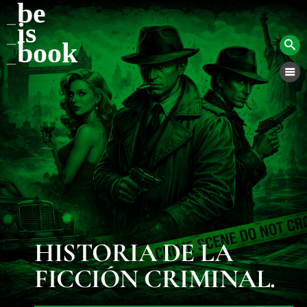
be
is
book
HISTORIA DE LA
FICCIÓN CRIMINAL.