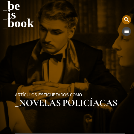
be
is
book
ARTÍCULOS ESTIQUETADOS COMO
_NOVELAS POLICÍACAS