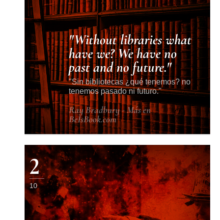
Without libraries what
have we? We have no
past and no future.
Sin bibliotecas ¿qué tenemos? no
tenemos pasado ni futuro.
Ray Bradbury - Más en
BeIsBook.com
2
10