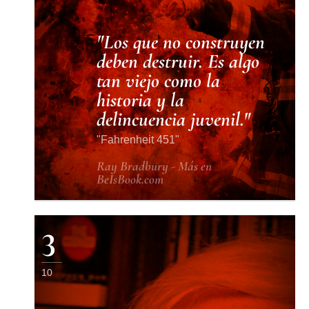
Los que no construyen
deben destruir. Es algo
tan viejo como la
historia y la
delincuencia juvenil.
Fahrenheit 451
Ray Bradbury - Más en
BeIsBook.com
3
10