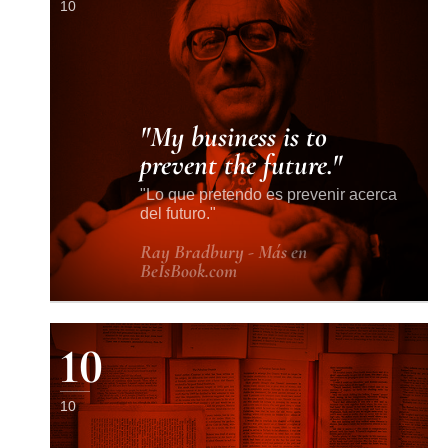
10
My business is to
prevent the future.
Lo que pretendo es prevenir acerca
del futuro.
Ray Bradbury - Más en
BeIsBook.com
10
10