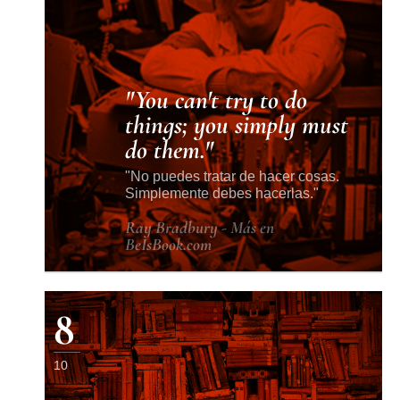
You can't try to do
things; you simply must
do them.
No puedes tratar de hacer cosas.
Simplemente debes hacerlas.
Ray Bradbury - Más en
BeIsBook.com
8
10