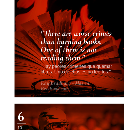
There are worse crimes
than burning books.
One of them is not
reading them.
Hay peores crímenes que quemar
libros. Uno de ellos es no leerlos.
Ray Bradbury - Más en
BeIsBook.com
6
10