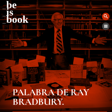
be
is
book
PALABRA DE RAY
BRADBURY.