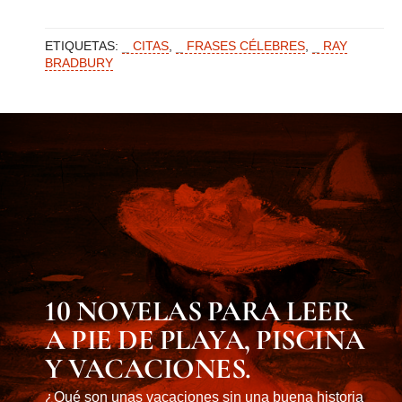
ETIQUETAS:
CITAS
,
FRASES CÉLEBRES
,
RAY
BRADBURY
MUST KNOW
10 NOVELAS PARA LEER
A PIE DE PLAYA, PISCINA
Y VACACIONES.
¿Qué son unas vacaciones sin una buena historia