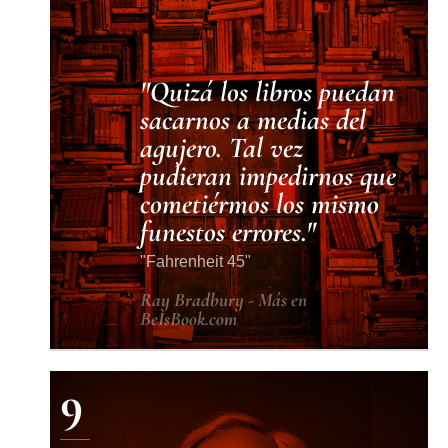
Quizá los libros puedan
sacarnos a medias del
agujero. Tal vez
pudieran impedirnos que
cometiérmos los mismo
funestos errores.
Fahrenheit 45
Ray Bradbury - Más en
BeIsBook.com
9