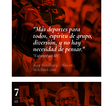
Más deportes para
todos, espíritu de grupo,
diversión, y no hay
necesidad de pensar.
Fahrenheit 45
Ray Bradbury - Más en
BeIsBook.com
7
10