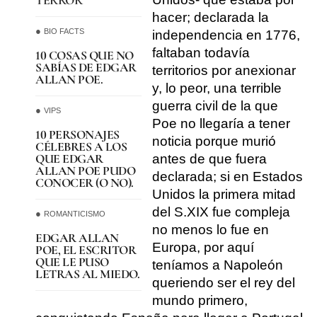
TERROR
hacer; declarada la
BIO FACTS
independencia en 1776,
faltaban todavía
10 COSAS QUE NO
SABÍAS DE EDGAR
territorios por anexionar
ALLAN POE.
y, lo peor, una terrible
guerra civil de la que
VIPS
Poe no llegaría a tener
10 PERSONAJES
noticia porque murió
CÉLEBRES A LOS
QUE EDGAR
antes de que fuera
ALLAN POE PUDO
declarada; si en Estados
CONOCER (O NO).
Unidos la primera mitad
del S.XIX fue compleja
ROMANTICISMO
no menos lo fue en
EDGAR ALLAN
Europa, por aquí
POE, EL ESCRITOR
QUE LE PUSO
teníamos a Napoleón
LETRAS AL MIEDO.
queriendo ser el rey del
mundo primero,