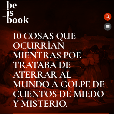
be
is
book
10 COSAS QUE
OCURRÍAN
MIENTRAS POE
TRATABA DE
ATERRAR AL
MUNDO A GOLPE DE
CUENTOS DE MIEDO
Y MISTERIO.