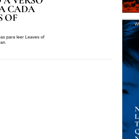
 A VERSO
BA CADA
S OF
W
as para leer Leaves of
man.
N