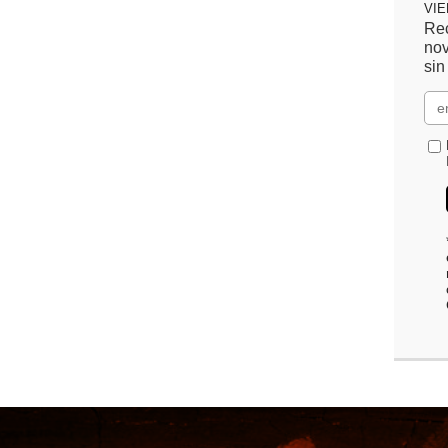
VI
Rec
nov
sin