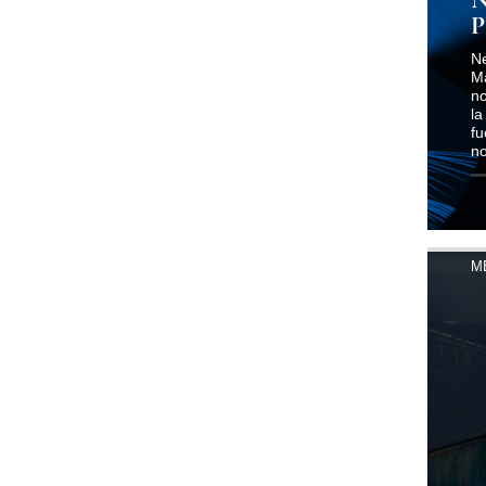
P
Ne
Ma
no
la
fu
n
M