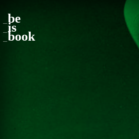
be
is
book