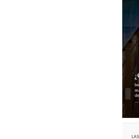
¿
be
au
de
LAS