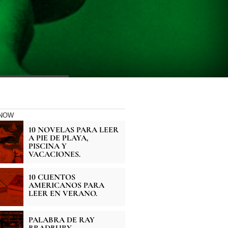
KNOW
10 NOVELAS PARA LEER
A PIE DE PLAYA,
PISCINA Y
VACACIONES.
10 CUENTOS
AMERICANOS PARA
LEER EN VERANO.
PALABRA DE RAY