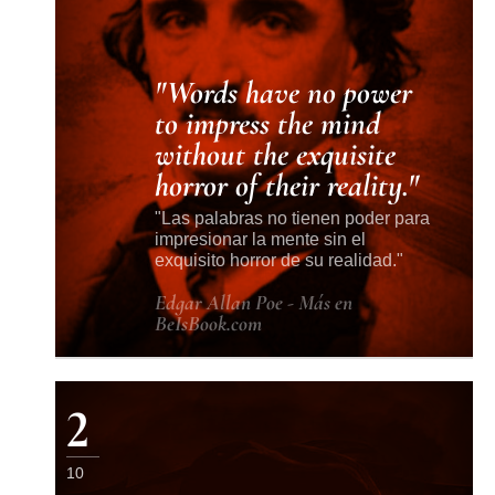
Words have no power
to impress the mind
without the exquisite
horror of their reality.
Las palabras no tienen poder para
impresionar la mente sin el
exquisito horror de su realidad.
Edgar Allan Poe - Más en
BeIsBook.com
2
10