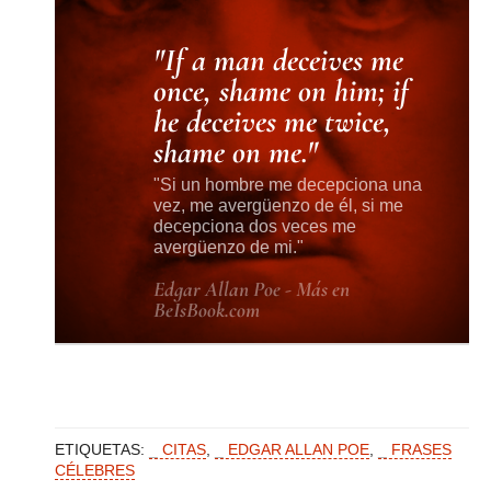
If a man deceives me
once, shame on him; if
he deceives me twice,
shame on me.
Si un hombre me decepciona una
vez, me avergüenzo de él, si me
decepciona dos veces me
avergüenzo de mi.
Edgar Allan Poe - Más en
BeIsBook.com
ETIQUETAS:
CITAS
,
EDGAR ALLAN POE
,
FRASES
CÉLEBRES