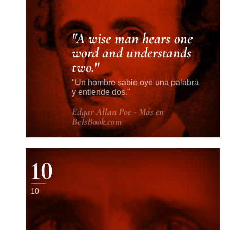
A wise man hears one
word and understands
two.
Un hombre sabio oye una palabra
y entiende dos.
Edgar Allan Poe - Más en
BeIsBook.com
10
10