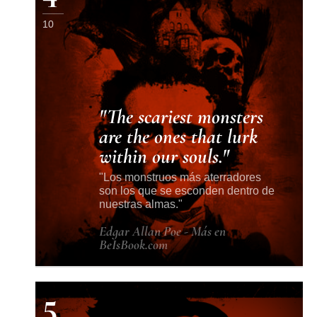
10
The scariest monsters
are the ones that lurk
within our souls.
Los monstruos más aterradores
son los que se esconden dentro de
nuestras almas.
Edgar Allan Poe - Más en
BeIsBook.com
5