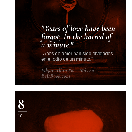
Years of love have been
forgot, In the hatred of
a minute.
Años de amor han sido olvidados
en el odio de un minuto.
Edgar Allan Poe - Más en
BeIsBook.com
8
10