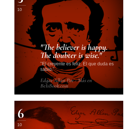
10
The believer is happy.
The doubter is wise.
El creyente es feliz. El que duda es
sabio.
Edgar Allan Poe - Más en
BeIsBook.com
6
10