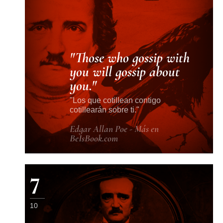
Those who gossip with
you will gossip about
you.
Los que cotillean contigo
cotillearán sobre ti.
Edgar Allan Poe - Más en
BeIsBook.com
7
10