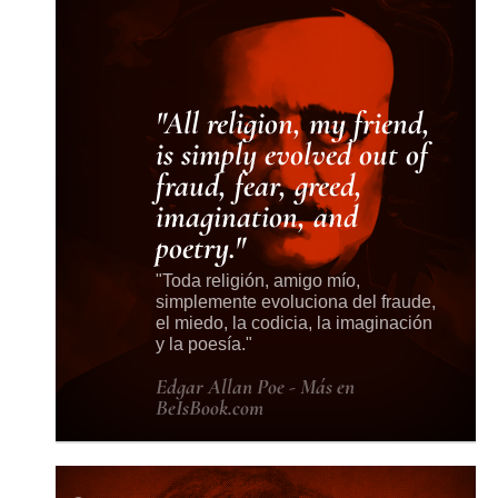
All religion, my friend,
is simply evolved out of
fraud, fear, greed,
imagination, and
poetry.
Toda religión, amigo mío,
simplemente evoluciona del fraude,
el miedo, la codicia, la imaginación
y la poesía.
Edgar Allan Poe - Más en
BeIsBook.com