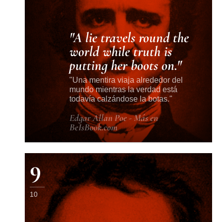
A lie travels round the
world while truth is
putting her boots on.
Una mentira viaja alrededor del
mundo mientras la verdad está
todavía calzándose la botas.
Edgar Allan Poe - Más en
BeIsBook.com
9
10