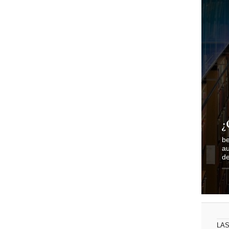
¿
be
au
de
LAS