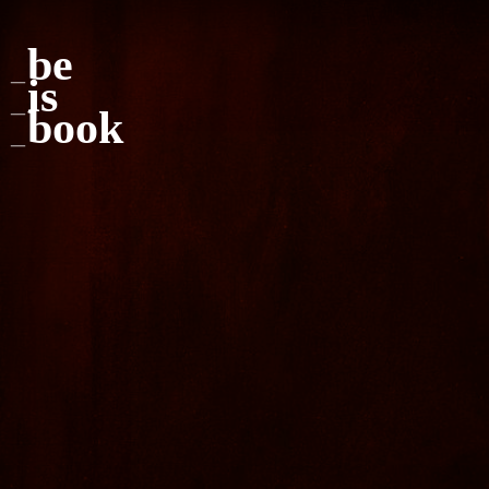
be
is
book