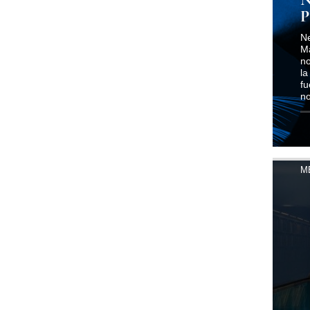
P
Ne
Ma
no
la
fu
n
M