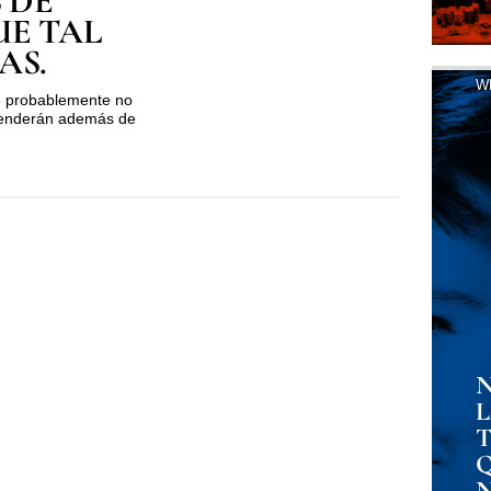
 DE
UE TAL
AS.
W
e probablemente no
renderán además de
N