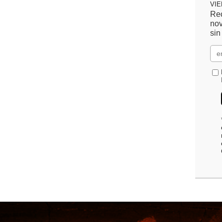
VI
Rec
nov
sin